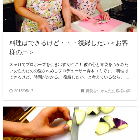
料理はできるけど・・・復縁したい＜お客
様の声＞
３ヶ月でプロポーズを引き出す女性に！ 彼の心と胃袋をつかみた
い女性のための愛されめしプロデューサー青木ユミです。 料理は
できるけど、時間がかかる。 復縁したい。と考えているなら、 ...
2015/05/17
胃袋をつかんだお客様の声