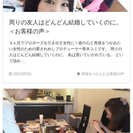
周りの友人はどんどん結婚していくのに。
＜お客様の声＞
３ヶ月でプロポーズを引き出す女性に！彼の心と胃袋をつかみた
い女性のための愛されめしプロデューサー青木ユミです。 周りの
人はどんどん結婚していくのに、 私は置いていかれている。 とい
う悩み ...
2015/05/21
胃袋をつかんだお客様の声