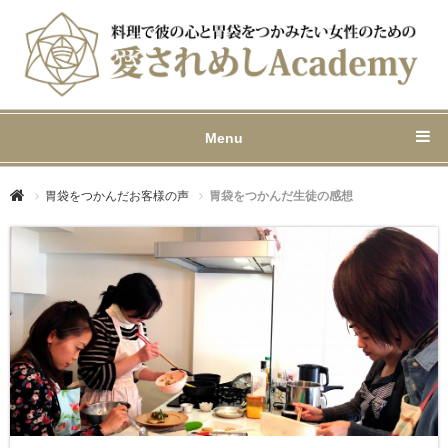
Menu
胃袋をつかんだお客様の声
胃袋をつかんだ生徒の感想