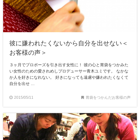
彼に嫌われたくないから自分を出せない＜
お客様の声＞
３ヶ月でプロポーズを引き出す女性に！ 彼の心と胃袋をつかみた
い女性のための愛されめしプロデューサー青木ユミです。 なかな
か人を好きになれない。 好きになっても遠慮や嫌われたくなくて
自分を出せ ...
2015/05/11
胃袋をつかんだお客様の声