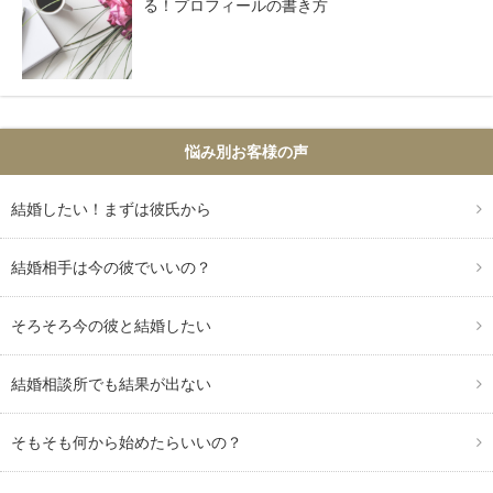
る！プロフィールの書き方
悩み別お客様の声
結婚したい！まずは彼氏から
結婚相手は今の彼でいいの？
そろそろ今の彼と結婚したい
結婚相談所でも結果が出ない
そもそも何から始めたらいいの？