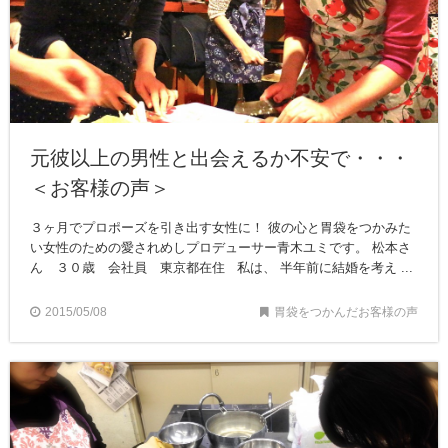
元彼以上の男性と出会えるか不安で・・・
＜お客様の声＞
３ヶ月でプロポーズを引き出す女性に！ 彼の心と胃袋をつかみた
い女性のための愛されめしプロデューサー青木ユミです。 松本さ
ん ３０歳 会社員 東京都在住 私は、 半年前に結婚を考え ...
2015/05/08
胃袋をつかんだお客様の声