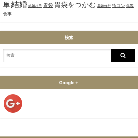
結婚
単
胃袋をつかむ
胃袋
街コン
集客
結婚相手
花嫁修行
食事
検索
Google＋