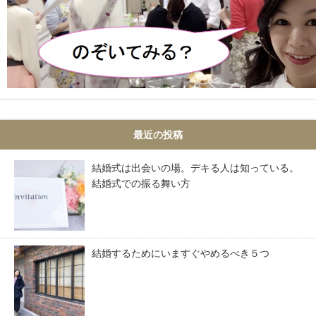
最近の投稿
結婚式は出会いの場。デキる人は知っている。
結婚式での振る舞い方
結婚するためにいますぐやめるべき５つ