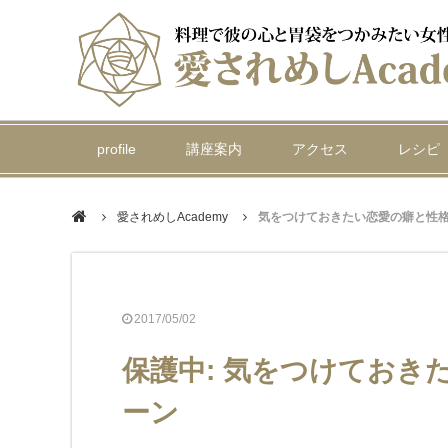
profile
講座案内
アクセス
レシピ
愛されめしAcademy
気をつけておきたい恋愛の癖と性格分
2017/05/02
保護中: 気をつけておき
ーン