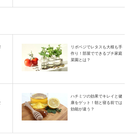
撃
リボベジでレタスも大根も手
作り！部屋でできるプチ家庭
菜園とは？
、
ハチミツの効果でキレイと健
な
康をゲット！朝と寝る前では
効能が違う？