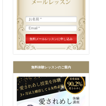
次の誕生日
無料体験レッスンのご案内
分！読むだけでプロポーズを引き寄せる恋めしメールレ