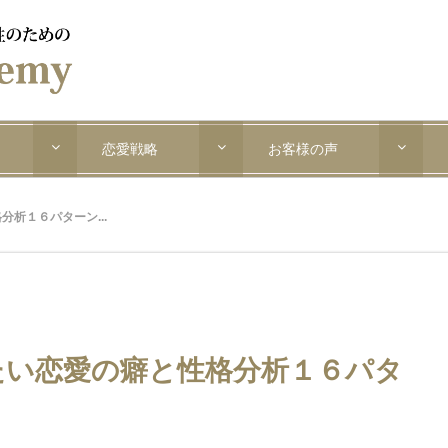
恋愛戦略
お客様の声
析１６パターン...
たい恋愛の癖と性格分析１６パタ