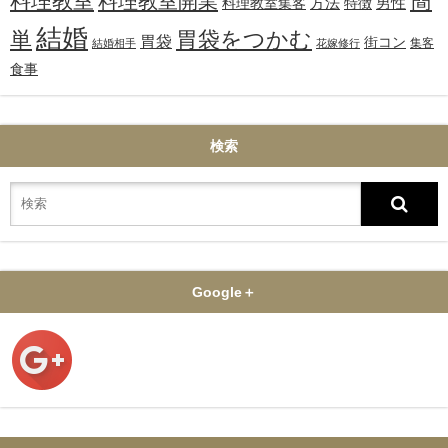
簡
料理教室
料理教室開業
方法
男性
料理教室集客
特徴
結婚
単
胃袋をつかむ
胃袋
街コン
集客
結婚相手
花嫁修行
食事
検索
Google＋