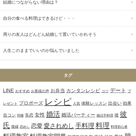
結婚につながらない理由は？
自分の食べる料理はできるけど・・・
周りの友人はどんどん結婚して置いていかれそう
人生このままでいいのか悩んでいました
タグ
デート
お弁当
カンタンレシピ
LINE
おすすめ
お客様の声
コツ
プ
レシピ
プロポーズ
出会い
体験レッスン
効果
レゼント
人気
婚活
彼
女性
婚活パーティー
合コン
失恋
彼
同棲
婚活手料理
氏
料理
手料理
愛されめし
恋愛
復縁
恋めし
料理初心者