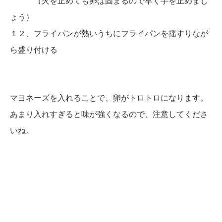
（火を止めても卵は固まるので早く手を止めまし
ょう）
１２、フライパンが熱いうちにフライパンを揺すりなが
ら盛り付ける
マヨネーズを入れることで、卵がトロトロになります。
あまり入れすぎると味が強くなるので、注意してくださ
いね。
１日１分