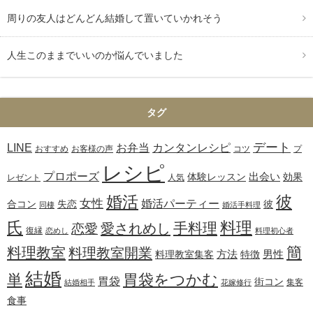
周りの友人はどんどん結婚して置いていかれそう
人生このままでいいのか悩んでいました
タグ
デート
お弁当
カンタンレシピ
LINE
おすすめ
お客様の声
コツ
プ
レシピ
プロポーズ
出会い
体験レッスン
効果
レゼント
人気
婚活
彼
女性
婚活パーティー
合コン
失恋
彼
同棲
婚活手料理
氏
料理
手料理
愛されめし
恋愛
復縁
恋めし
料理初心者
簡
料理教室
料理教室開業
方法
男性
料理教室集客
特徴
結婚
単
胃袋をつかむ
胃袋
街コン
集客
結婚相手
花嫁修行
食事