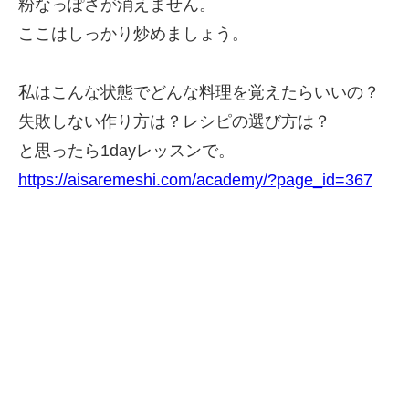
粉なっぽさが消えません。
ここはしっかり炒めましょう。
私はこんな状態でどんな料理を覚えたらいいの？
失敗しない作り方は？レシピの選び方は？
と思ったら1dayレッスンで。
https://aisaremeshi.com/academy/?page_id=367
１日１分